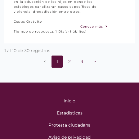
en la educación de los hijos en donde los
psicólogos canalizaran casos específicos de
violencia, drogadicción entre otros.
Costo: Gratuito
Conoce más
Tiempo de respuesta: 1 Día(s) hábil(es)
1 al 10 de 30 registros
<
1
2
3
>
Inicio
Estadísticas
Protesta ciudadana
Aviso de privacidad